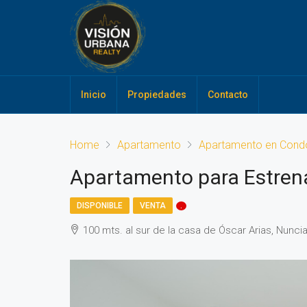
Inicio
Propiedades
Contacto
Home
Apartamento
Apartamento en Cond
Apartamento para Estrena
DISPONIBLE
VENTA
.
100 mts. al sur de la casa de Óscar Arias, Nunc