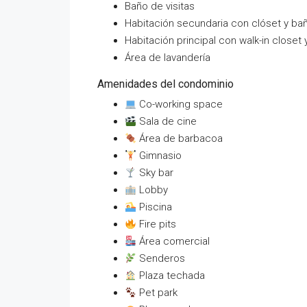
Baño de visitas
Habitación secundaria con clóset y b
Habitación principal con walk-in close
Área de lavandería
Amenidades del condominio
Co-working space
Sala de cine
Área de barbacoa
Gimnasio
Sky bar
Lobby
Piscina
Fire pits
Área comercial
Senderos
Plaza techada
Pet park