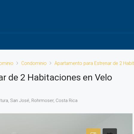
ominio
Condominio
Apartamento para Estrenar de 2 Habi
r de 2 Habitaciones en Velo
iatura, San José, Rohrmoser, Costa Rica