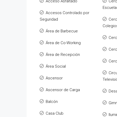
Acceso Asfaltado
Cerc
Escuela
Accesos Controlado por
Seguridad
Cerc
Colegio
Área de Barbecue
Cerc
Área de Co-Working
Cer
Área de Recepción
Cerc
Área Social
Circ
Ascensor
Televisi
Ascensor de Carga
Des
Balcón
Gimn
Casa Club
Ilum