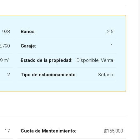
938
Baños:
2.5
8,790
Garaje:
1
39 m²
Estado de la propiedad:
Disponible, Venta
2
Tipo de estacionamiento:
Sótano
17
Cuota de Mantenimiento:
₡155,000