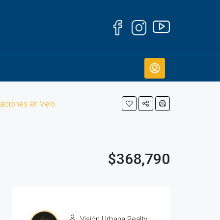
taciones en Velo
$368,790
Visión Urbana Realty