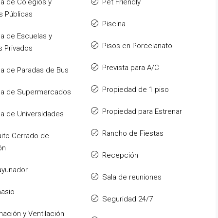
a de Colegios y
Pet Friendly
s Públicas
Piscina
a de Escuelas y
Pisos en Porcelanato
s Privados
Prevista para A/C
a de Paradas de Bus
Propiedad de 1 piso
ca de Supermercados
Propiedad para Estrenar
a de Universidades
Rancho de Fiestas
uito Cerrado de
ón
Recepción
ayunador
Sala de reuniones
asio
Seguridad 24/7
inación y Ventilación