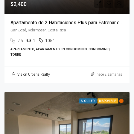
$2,400
Apartamento de 2 Habitaciones Plus para Estrenar en Torre JANE, Nunciatura
San José, Rohrmoser, Costa Rica
2.5
1
1054
APARTAMENTO, APARTAMENTO EN CONDOMINIO, CONDOMINIO,
TORRE
Visión Urbana Realty
hace 2 semanas
ALQUILER
DISPONIBLE
.