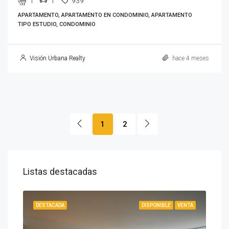
1
1
939
APARTAMENTO, APARTAMENTO EN CONDOMINIO, APARTAMENTO
TIPO ESTUDIO, CONDOMINIO
Visión Urbana Realty
hace 4 meses
1
2
Listas destacadas
IBLE
DESTACADA
DISPONIBLE
VENTA
DES