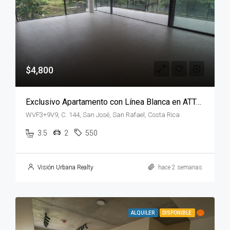
$4,800
Exclusivo Apartamento con Línea Blanca en ATTALI Escazú
WVF3+9V9, C. 144, San José, San Rafael, Costa Rica
3.5
2
550
Visión Urbana Realty
hace 2 semanas
ALQUILER
DISPONIBLE
.