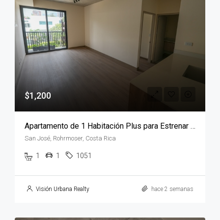
$1,200
Apartamento de 1 Habitación Plus para Estrenar en Torre JANE, Rohrmoser
San José, Rohrmoser, Costa Rica
1
1
1051
Visión Urbana Realty
hace 2 semanas