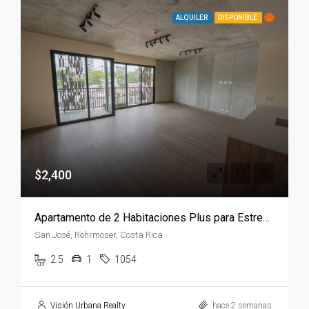
ALQUILER
DISPONIBLE
.
$2,400
Apartamento de 2 Habitaciones Plus para Estrenar en Torre JANE, Nunciatura
San José, Rohrmoser, Costa Rica
2.5
1
1054
Visión Urbana Realty
hace 2 semanas