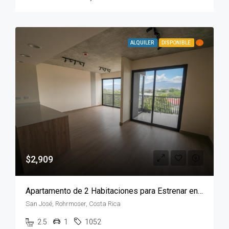
ALQUILER
DISPONIBLE
.
$2,909
Apartamento de 2 Habitaciones para Estrenar en Torre JANE, Rohrmoser
San José, Rohrmoser, Costa Rica
2.5
1
1052