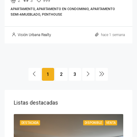
2
3
999
APARTAMENTO, APARTAMENTO EN CONDOMINIO, APARTAMENTO
SEMI-AMUEBLADO, PENTHOUSE
Visión Urbana Realty
hace 1 semana
1
2
3
Listas destacadas
IBLE
DESTACADA
DISPONIBLE
VENTA
DES