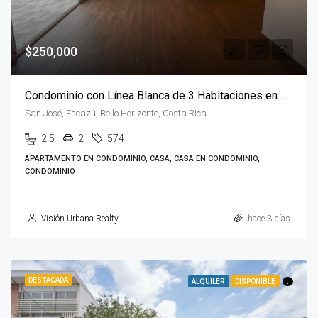
$250,000
Condominio con Línea Blanca de 3 Habitaciones en Escazú
San José, Escazú, Bello Horizonte, Costa Rica
2.5
2
574
APARTAMENTO EN CONDOMINIO, CASA, CASA EN CONDOMINIO,
CONDOMINIO
Visión Urbana Realty
hace 3 días
DESTACADA
ALQUILER
DISPONIBLE
.