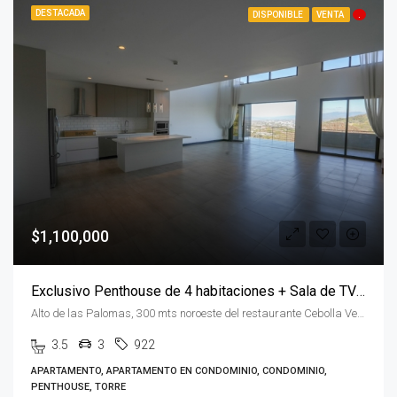
DESTACADA
DISPONIBLE
VENTA
.
$1,100,000
Exclusivo Penthouse de 4 habitaciones + Sala de TV en Flats 21
Alto de las Palomas, 300 mts noroeste del restaurante Cebolla Verde San José Alto de las Palomas, San José, Santa Ana, Costa Rica
3.5
3
922
APARTAMENTO, APARTAMENTO EN CONDOMINIO, CONDOMINIO,
PENTHOUSE, TORRE