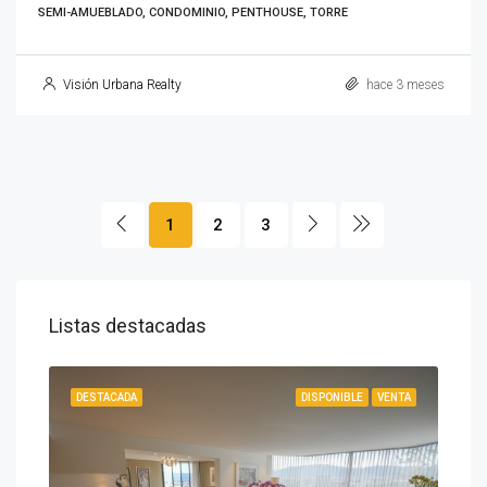
SEMI-AMUEBLADO, CONDOMINIO, PENTHOUSE, TORRE
Visión Urbana Realty
hace 3 meses
1
2
3
Listas destacadas
IBLE
DESTACADA
DISPONIBLE
VENTA
DES