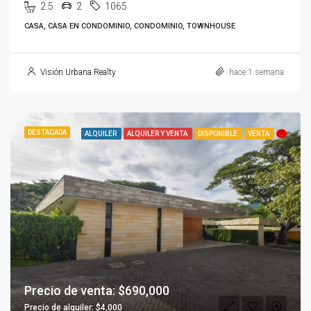
2.5
2
1065
CASA, CASA EN CONDOMINIO, CONDOMINIO, TOWNHOUSE
Visión Urbana Realty
hace 1 semana
DESTACADA
ALQUILER
ALQUILER Y VENTA
DISPONIBLE
VENTA
.
Precio de venta: $690,000
Precio de alquiler: $4,000