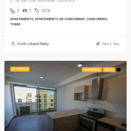
C. 78, San José, Rohrmoser, Costa Rica
2
1
1070
APARTAMENTO, APARTAMENTO EN CONDOMINIO, CONDOMINIO,
TORRE
Visión Urbana Realty
hace 2 días
DESTACADA
DISPONIBLE
VENTA
.