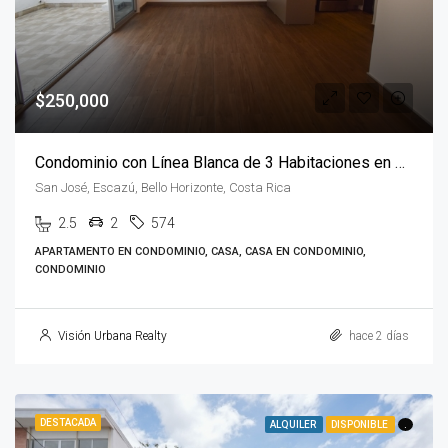
$250,000
Condominio con Línea Blanca de 3 Habitaciones en Escazú
San José, Escazú, Bello Horizonte, Costa Rica
2.5
2
574
APARTAMENTO EN CONDOMINIO, CASA, CASA EN CONDOMINIO,
CONDOMINIO
Visión Urbana Realty
hace 2 días
DESTACADA
ALQUILER
DISPONIBLE
.