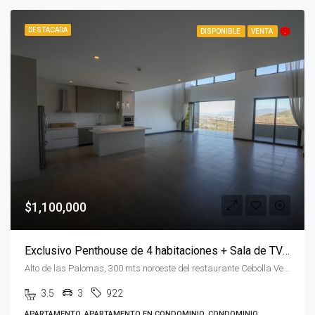
DESTACADA
DISPONIBLE
VENTA
.
$1,100,000
Exclusivo Penthouse de 4 habitaciones + Sala de TV en Flats 21
Alto de las Palomas, 300 mts noroeste del restaurante Cebolla Verde San José Alto de las Palomas, San José, Santa Ana, Costa Rica
3.5
3
922
APARTAMENTO, APARTAMENTO EN CONDOMINIO, CONDOMINIO,