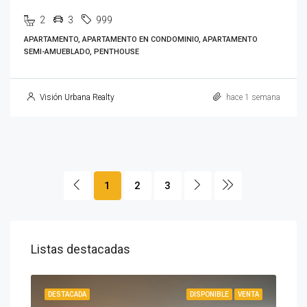
2
3
999
APARTAMENTO, APARTAMENTO EN CONDOMINIO, APARTAMENTO
SEMI-AMUEBLADO, PENTHOUSE
Visión Urbana Realty
hace 1 semana
1
2
3
Listas destacadas
IBLE
DESTACADA
DISPONIBLE
VENTA
DES