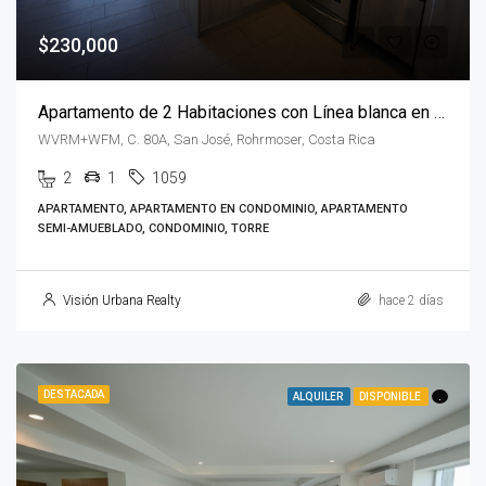
$230,000
Apartamento de 2 Habitaciones con Línea blanca en QBO Rohrmoser
WVRM+WFM, C. 80A, San José, Rohrmoser, Costa Rica
2
1
1059
APARTAMENTO, APARTAMENTO EN CONDOMINIO, APARTAMENTO
SEMI-AMUEBLADO, CONDOMINIO, TORRE
Visión Urbana Realty
hace 2 días
DESTACADA
ALQUILER
DISPONIBLE
.