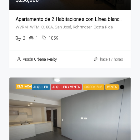
Apartamento de 2 Habitaciones con Línea blanca en QBO Rohrmoser
WVRM+WFM, C. 80A, San José, Rohrmoser, Costa Rica
2
1
1059
Visión Urbana Realty
hace 17 horas
DESTACADA
ALQUILER
ALQUILER Y VENTA
DISPONIBLE
VENTA
.