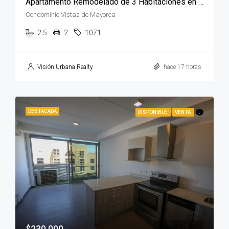
Apartamento Remodelado de 3 Habitaciones en Condominio Vistas de Mayorca
Condominio Vistas de Mayorca
2.5
2
1071
Visión Urbana Realty
hace 17 horas
DESTACADA
DISPONIBLE
VENTA
.
$230,000