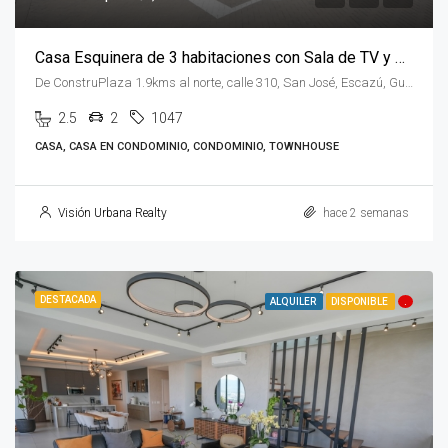
Casa Esquinera de 3 habitaciones con Sala de TV y Oficina en Condominio 3-10 Guachipelín
De ConstruPlaza 1.9kms al norte, calle 310, San José, Escazú, Guachipelin, 10203, Costa Rica
2.5
2
1047
CASA, CASA EN CONDOMINIO, CONDOMINIO, TOWNHOUSE
Visión Urbana Realty
hace 2 semanas
DESTACADA
ALQUILER
DISPONIBLE
.