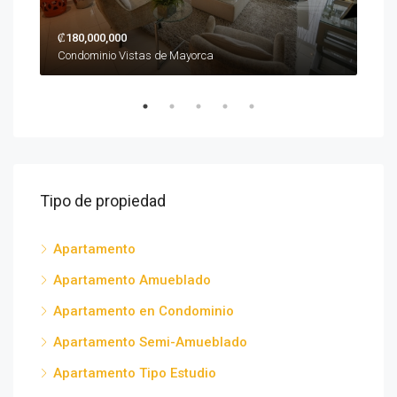
₡180,000,000
$2,
Torre Sabana, San José Province, San José, Urbanizacion Castro, Costa Rica
Condominio Vistas de Mayorca
San 
Tipo de propiedad
Apartamento
Apartamento Amueblado
Apartamento en Condominio
Apartamento Semi-Amueblado
Apartamento Tipo Estudio