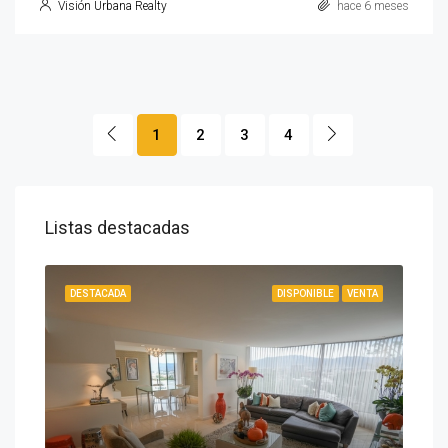
Visión Urbana Realty
hace 6 meses
1
2
3
4
Listas destacadas
IBLE
DESTACADA
DISPONIBLE
VENTA
DES