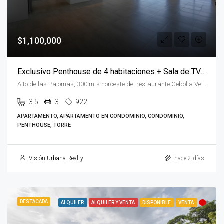
$1,100,000
Exclusivo Penthouse de 4 habitaciones + Sala de TV en Flats 21
Alto de las Palomas, 300 mts noroeste del restaurante Cebolla Verde San José Alto de las Palomas, San José, Santa Ana, Costa Rica
3.5
3
922
APARTAMENTO, APARTAMENTO EN CONDOMINIO, CONDOMINIO,
PENTHOUSE, TORRE
Visión Urbana Realty
hace 2 días
DESTACADA
ALQUILER
ALQUILER Y VENTA
DISPONIBLE
VENTA
.