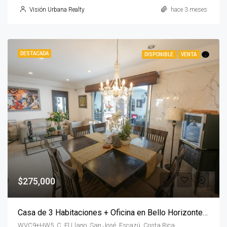
Visión Urbana Realty
hace 3 meses
DESTACADA
DISPONIBLE
VENTA
.
$275,000
Casa de 3 Habitaciones + Oficina en Bello Horizonte de Escazú
WVC9+HW5, C. El Llano, San José, Escazú, Costa Rica