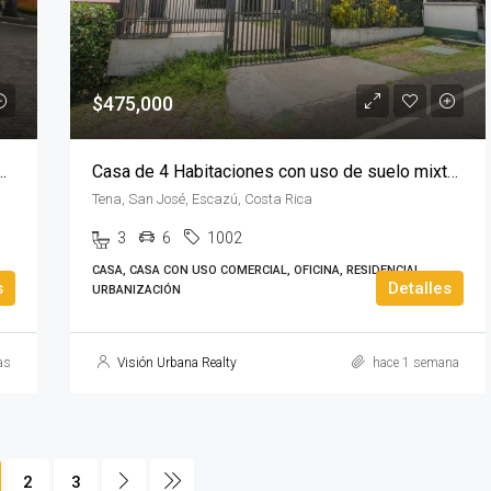
$475,000
n 3 Habitaciones en Valle del Sol
Casa de 4 Habitaciones con uso de suelo mixto en Escazú
Tena, San José, Escazú, Costa Rica
3
6
1002
CASA, CASA CON USO COMERCIAL, OFICINA, RESIDENCIAL,
s
Detalles
URBANIZACIÓN
as
Visión Urbana Realty
hace 1 semana
2
3