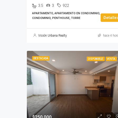
3.5
3
922
APARTAMENTO, APARTAMENTO EN CONDOMINIO,
Detalle
CONDOMINIO, PENTHOUSE, TORRE
Visión Urbana Realty
hace 4 hor
DESTACADA
DISPONIBLE
VENTA
$250,000