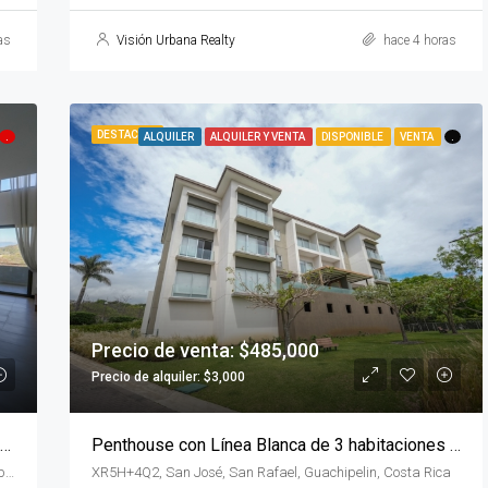
as
Visión Urbana Realty
hace 4 horas
DESTACADA
.
ALQUILER
ALQUILER Y VENTA
DISPONIBLE
VENTA
.
Precio de venta: $485,000
Precio de alquiler: $3,000
Exclusivo Penthouse de 4 habitaciones + Sala de TV en Flats 21
Penthouse con Línea Blanca de 3 habitaciones en Escazú
Alto de las Palomas, 300 mts noroeste del restaurante Cebolla Verde San José Alto de las Palomas, San José, Santa Ana, Costa Rica
XR5H+4Q2, San José, San Rafael, Guachipelin, Costa Rica