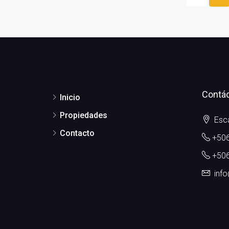
Contá
Inicio
Propiedades
Esca
Contacto
+506
+506
inf