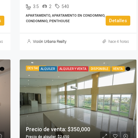
3.5
2
540
APARTAMENTO, APARTAMENTO EN CONDOMINIO,
s
Detalles
CONDOMINIO, PENTHOUSE
as
Visión Urbana Realty
hace 4 horas
DESTACADA
.
ALQUILER
ALQUILER Y VENTA
DISPONIBLE
VENTA
.
Precio de venta: $350,000
Precio de alquiler: $2,450