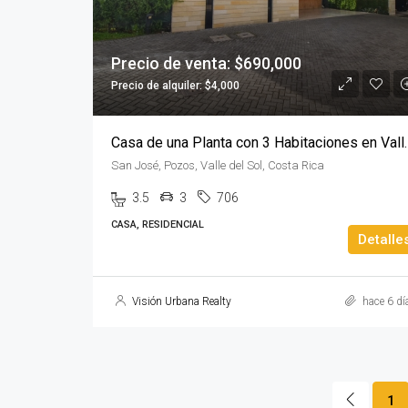
Precio de venta: $690,000
Precio de alquiler: $4,000
Casa de una Planta co
San José, Pozos, Valle del Sol, Costa Rica
3.5
3
706
CASA, RESIDENCIAL
Detalle
Visión Urbana Realty
hace 6 dí
1