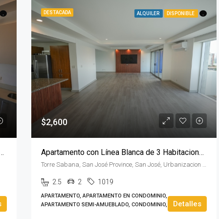
DESTACADA
.
ALQUILER
DISPONIBLE
.
$2,600
de 2 Habitaciones con Línea blanca en QBO Rohrmoser
Apartamento con Línea Blanca de 3 Habitaciones en Sabana
Torre Sabana, San José Province, San José, Urbanizacion Castro, Costa Rica
2.5
2
1019
APARTAMENTO, APARTAMENTO EN CONDOMINIO,
s
Detalles
APARTAMENTO SEMI-AMUEBLADO, CONDOMINIO, TORRE