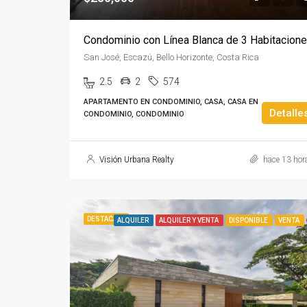
San José, Escazú, Bello Horizonte, Costa Rica
2.5
2
574
APARTAMENTO EN CONDOMINIO, CASA, CASA EN
Detalle
CONDOMINIO, CONDOMINIO
Visión Urbana Realty
hace 13 hor
DESTACADA
ALQUILER
ALQUILER Y VENTA
DISPONIBLE
VENTA