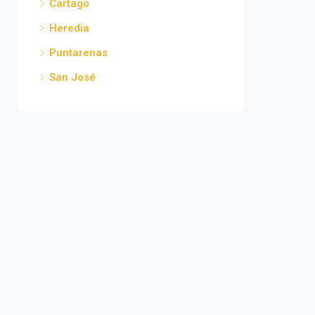
Cartago
Heredia
Puntarenas
San José