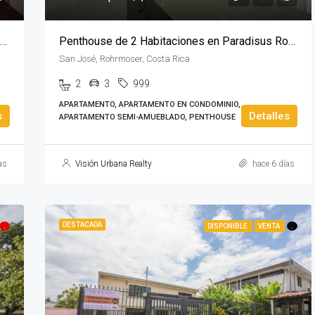
Condominio con Línea Blanca de 3 Habitaciones en Escazú
Penthouse de 2 Habitaciones en Paradisus Rohrmoser
San José, Rohrmoser, Costa Rica
2
3
999
APARTAMENTO, APARTAMENTO EN CONDOMINIO,
s
Detalles
APARTAMENTO SEMI-AMUEBLADO, PENTHOUSE
as
Visión Urbana Realty
hace 6 días
DESTACADA
.
DISPONIBLE
VENTA
.