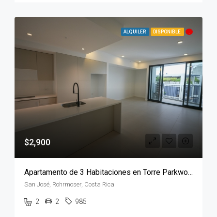
ALQUILER
DISPONIBLE
.
$2,900
Apartamento de 3 Habitaciones en Torre Parkwood Nunciatura
San José, Rohrmoser, Costa Rica
2
2
985