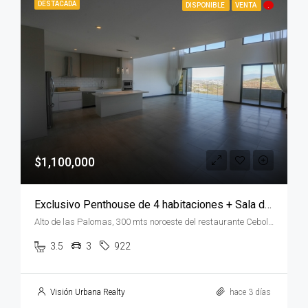
DESTACADA
DISPONIBLE
VENTA
.
$1,100,000
Exclusivo Penthouse de 4 habitaciones + Sala de TV en Flats 21
Alto de las Palomas, 300 mts noroeste del restaurante Cebolla Verde San José Alto de las Palomas, San José, Santa Ana, Costa Rica
3.5
3
922
Visión Urbana Realty
hace 3 días