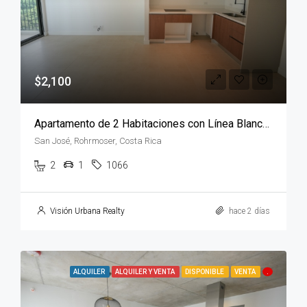
$2,100
Apartamento de 2 Habitaciones con Línea Blanca en Parkwood
San José, Rohrmoser, Costa Rica
2
1
1066
Visión Urbana Realty
hace 2 días
ALQUILER
ALQUILER Y VENTA
DISPONIBLE
VENTA
.