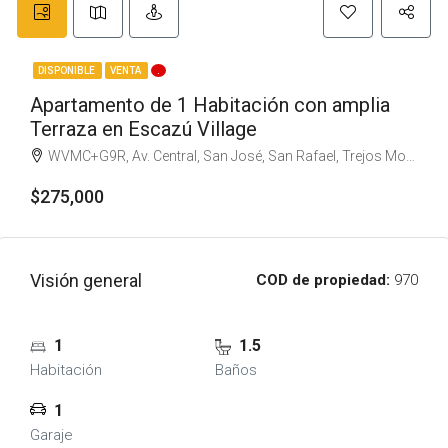
DISPONIBLE
VENTA
.
Apartamento de 1 Habitación con amplia
Terraza en Escazú Village
WVMC+G9R, Av. Central, San José, San Rafael, Trejos Montealegre, Costa Rica
$275,000
Visión general
COD de propiedad:
970
1
1.5
Habitación
Baños
1
Garaje