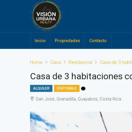
Inicio
Propiedades
Contacto
Home
Casa
Residencial
Casa de 3 habit
Casa de 3 habitaciones c
ALQUILER
DISPONIBLE
.
San José, Granadilla, Guayabos, Costa Rica