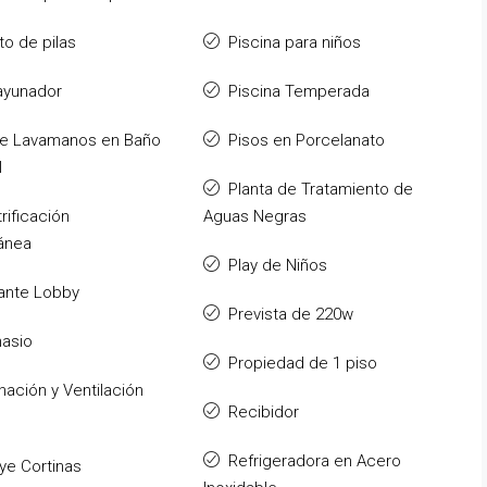
to de pilas
Piscina para niños
ayunador
Piscina Temperada
e Lavamanos en Baño
Pisos en Porcelanato
l
Planta de Tratamiento de
trificación
Aguas Negras
ánea
Play de Niños
ante Lobby
Prevista de 220w
asio
Propiedad de 1 piso
inación y Ventilación
Recibidor
Refrigeradora en Acero
uye Cortinas