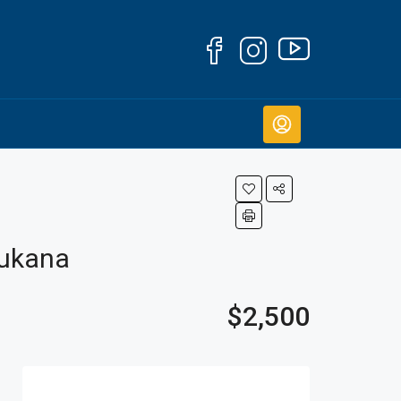
Dukana
$2,500