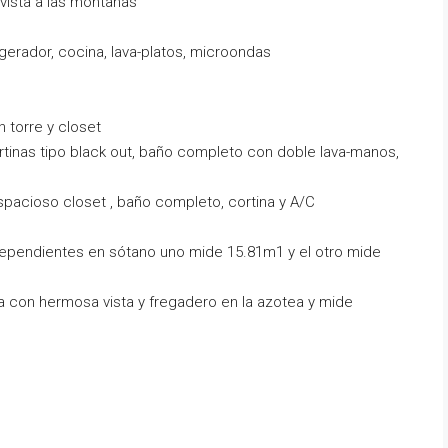
ista a las montañas
gerador, cocina, lava-platos, microondas
 torre y closet
ortinas tipo black out, baño completo con doble lava-manos,
pacioso closet , baño completo, cortina y A/C
ependientes en sótano uno mide 15.81m1 y el otro mide
a con hermosa vista y fregadero en la azotea y mide