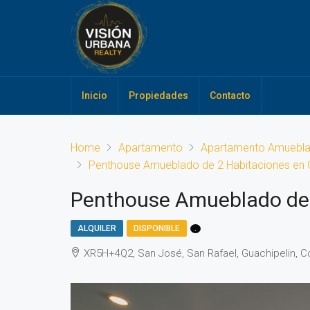
Inicio
Propiedades
Contacto
Home
Apartamento
Apartamento Amuebl
Penthouse Amueblado de 2 Habitaciones en
Penthouse Amueblado de 
ALQUILER
DISPONIBLE
.
XR5H+4Q2, San José, San Rafael, Guachipelin, C