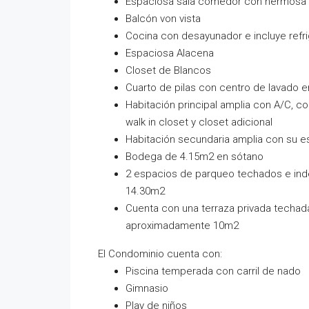
Espaciosa sala comedor con hermosa v
Balcón von vista
Cocina con desayunador e incluye refri
Espaciosa Alacena
Closet de Blancos
Cuarto de pilas con centro de lavado en
Habitación principal amplia con A/C, c
walk in closet y closet adicional
Habitación secundaria amplia con su es
Bodega de 4.15m2 en sótano
2 espacios de parqueo techados e ind
14.30m2
Cuenta con una terraza privada techad
aproximadamente 10m2
El Condominio cuenta con:
Piscina temperada con carril de nado
Gimnasio
Play de niños