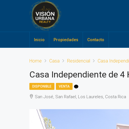
Inicio
Propiedades
Contacto
Home
Casa
Residencial
Casa Independi
Casa Independiente de 4 
DISPONIBLE
VENTA
.
San José, San Rafael, Los Laureles, Costa Rica