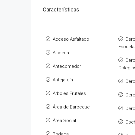
Características
Acceso Asfaltado
Cerc
Escuela
Alacena
Cerc
Antecomedor
Colegio
Antejardín
Cerc
Árboles Frutales
Cer
Área de Barbecue
Cerc
Área Social
Coch
Bodega