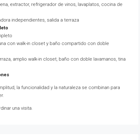
cena, extractor, refrigerador de vinos, lavaplatos, cocina de
dora independientes, salida a terraza
leto
pleto
una con walk-in closet y baño compartido con doble
rraza, amplio walk-in closet, baño con doble lavamanos, tina
iones
mplitud, la funcionalidad y la naturaleza se combinan para
r.
nar una visita.