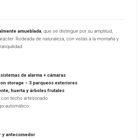
talmente amueblada
, que se distingue por su amplitud,
arácter. Rodeada de naturaleza, con vistas a la montaña y
anquilidad.
l
 sistemas de alarma + cámaras
con storage
+
3 parqueos exteriores
ente, huerta y árboles frutales
r con techo artesonado
go automático
or y antecomedor