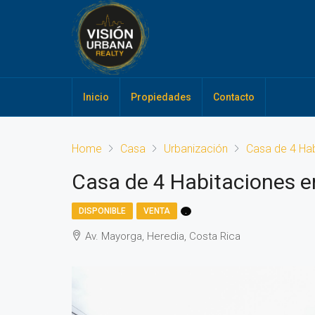
Inicio
Propiedades
Contacto
Home
Casa
Urbanización
Casa de 4 Hab
Casa de 4 Habitaciones e
DISPONIBLE
VENTA
.
Av. Mayorga, Heredia, Costa Rica