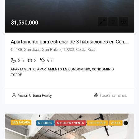
$1,590,000
Apartamento para estrenar de 3 habitaciones en Central Park
C. 138, San José, San Rafael, 10203, Costa Rica
3.5
3
951
APARTAMENTO, APARTAMENTO EN CONDOMINIO, CONDOMINIO,
TORRE
Visión Urbana Realty
hace 2 semanas
DESTACADA
ALQUILER
ALQUILER Y VENTA
DISPONIBLE
VENTA
.