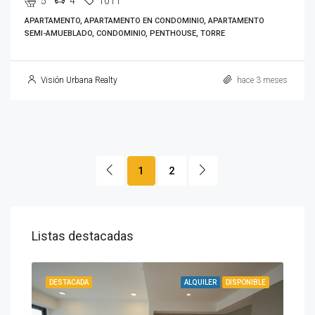
5
4
1011
APARTAMENTO, APARTAMENTO EN CONDOMINIO, APARTAMENTO
SEMI-AMUEBLADO, CONDOMINIO, PENTHOUSE, TORRE
Visión Urbana Realty
hace 3 meses
1
2
Listas destacadas
ENTA
DESTACADA
ALQUILER
DISPONIBLE
DES