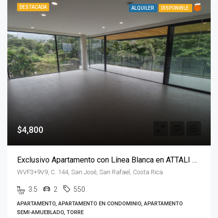
DESTACADA
ALQUILER
DISPONIBLE
.
$4,800
Exclusivo Apartamento con Línea Blanca en ATTALI Escazú
WVF3+9V9, C. 144, San José, San Rafael, Costa Rica
3.5
2
550
APARTAMENTO, APARTAMENTO EN CONDOMINIO, APARTAMENTO
SEMI-AMUEBLADO, TORRE