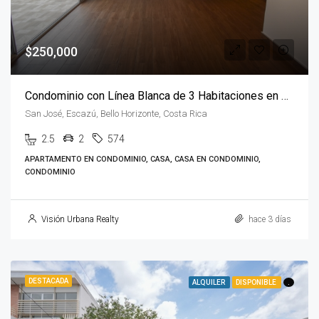
$250,000
Condominio con Línea Blanca de 3 Habitaciones en Escazú
San José, Escazú, Bello Horizonte, Costa Rica
2.5
2
574
APARTAMENTO EN CONDOMINIO, CASA, CASA EN CONDOMINIO,
CONDOMINIO
Visión Urbana Realty
hace 3 días
DESTACADA
ALQUILER
DISPONIBLE
.