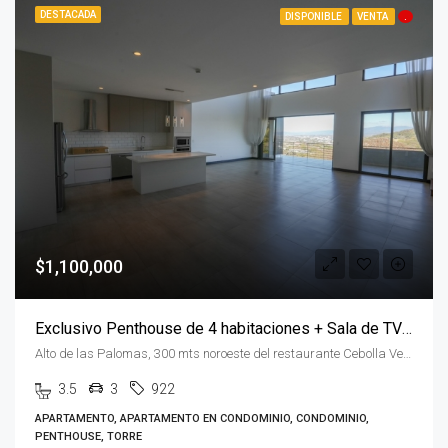
DESTACADA
DISPONIBLE
VENTA
.
$1,100,000
Exclusivo Penthouse de 4 habitaciones + Sala de TV en Flats 21
Alto de las Palomas, 300 mts noroeste del restaurante Cebolla Verde San José Alto de las Palomas, San José, Santa Ana, Costa Rica
3.5
3
922
APARTAMENTO, APARTAMENTO EN CONDOMINIO, CONDOMINIO,
PENTHOUSE, TORRE