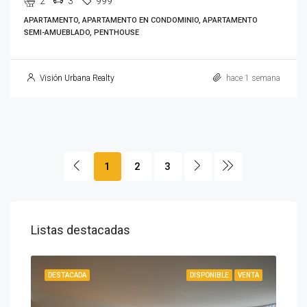
2
3
999
APARTAMENTO, APARTAMENTO EN CONDOMINIO, APARTAMENTO
SEMI-AMUEBLADO, PENTHOUSE
Visión Urbana Realty
hace 1 semana
1
2
3
Listas destacadas
IBLE
DESTACADA
DISPONIBLE
VENTA
DES