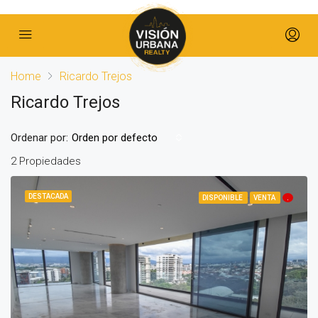
Home
Ricardo Trejos
Ricardo Trejos
Ordenar por:
Orden por defecto
2 Propiedades
DESTACADA
DISPONIBLE
VENTA
.