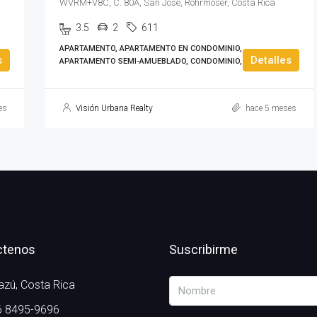
WVRM+V8C, C. 80A, San José, Rohrmoser, Costa Rica
3.5
2
611
APARTAMENTO, APARTAMENTO EN CONDOMINIO,
s
Detalles
APARTAMENTO SEMI-AMUEBLADO, CONDOMINIO, TORRE
es
Visión Urbana Realty
hace 5 meses
ctenos
Suscribirme
zú, Costa Rica
 8495-9696