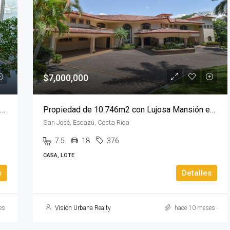
$1,100,000
$7,000,000
Penthouse de 4 Habitaciones frente al Country Club con vista 360º
Propiedad de 10.746m2 con Lujosa Mansión en Escazú
San José, Escazú, Costa Rica
7.5
18
376
CASA, LOTE
s
Detalles
es
Visión Urbana Realty
hace 10 meses