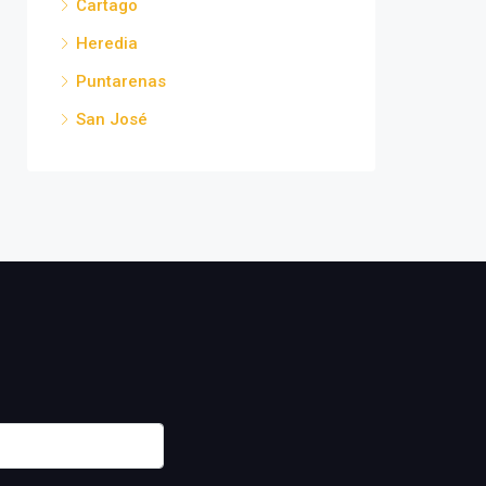
Cartago
Heredia
Puntarenas
San José