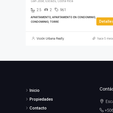
San José, Escazú, Costa Rica
2.5
2
961
APARTAMENTO, APARTAMENTO EN CONDOMINIO,
Detalle
CONDOMINIO, TORRE
Visión Urbana Realty
hace 5 mes
Contá
Inicio
Propiedades
Esca
Contacto
+506