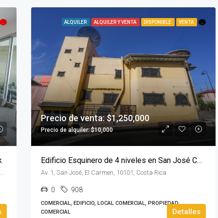
.
ALQUILER
ALQUILER Y VENTA
DISPONIBLE
VENTA
.
Precio de venta: $1,250,000
Precio de alquiler: $10,000
k
Edificio Esquinero de 4 niveles en San José Centro
Central Park, San José Province, San Rafael de Escazú, Costa Rica
Av. 1, San José, El Carmen, 10101, Costa Rica
0
908
COMERCIAL, EDIFICIO, LOCAL COMERCIAL, PROPIEDAD
s
Detalles
COMERCIAL