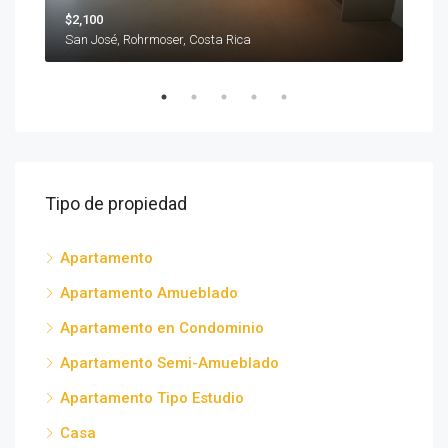
$2,100
Prec
Alto de las Palomas, 300 mts noroeste del restaurante Cebolla Verde San José Alto de las Palomas, San José, Santa Ana, Costa Rica
San José, Rohrmoser, Costa Rica
C. 7
Tipo de propiedad
Apartamento
Apartamento Amueblado
Apartamento en Condominio
Apartamento Semi-Amueblado
Apartamento Tipo Estudio
Casa