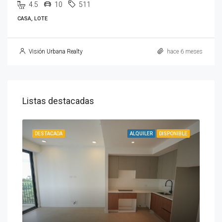
4.5
10
511
CASA, LOTE
Visión Urbana Realty
hace 6 meses
Listas destacadas
ENTA
DESTACADA
ALQUILER
DISPONIBLE
DES