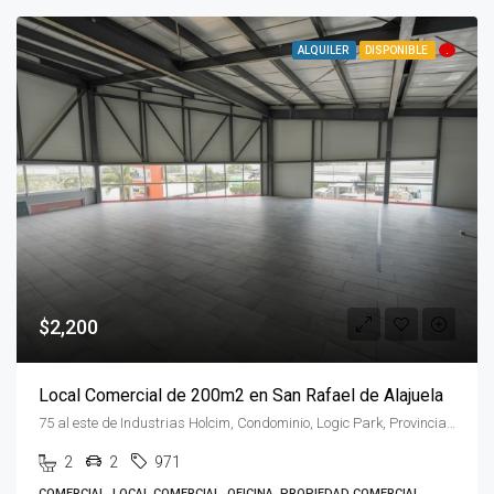
ALQUILER
DISPONIBLE
.
$2,200
Local Comercial de 200m2 en San Rafael de Alajuela
75 al este de Industrias Holcim, Condominio, Logic Park, Provincia de Alajuela, San Rafael, Costa Rica
2
2
971
COMERCIAL, LOCAL COMERCIAL, OFICINA, PROPIEDAD COMERCIAL