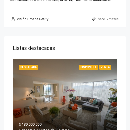
Visión Urbana Realty
hace 3 meses
Listas destacadas
IBLE
DESTACADA
DISPONIBLE
VENTA
DES
₡180,000,000
$23