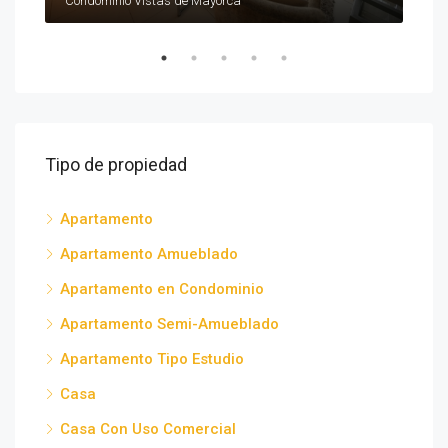
Torre Sabana, San José Province, San José, Urbanizacion Castro, Costa Rica
Condominio Vistas de Mayorca
WVR
Tipo de propiedad
Apartamento
Apartamento Amueblado
Apartamento en Condominio
Apartamento Semi-Amueblado
Apartamento Tipo Estudio
Casa
Casa Con Uso Comercial