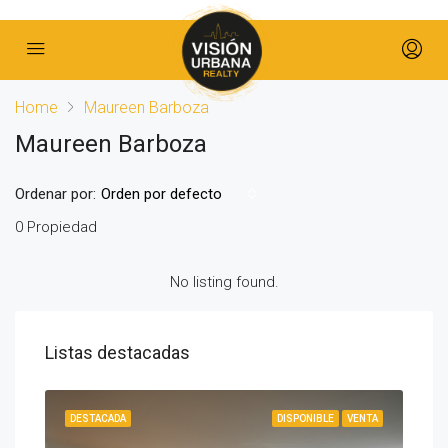
Home
Maureen Barboza
Maureen Barboza
Ordenar por:
Orden por defecto
0 Propiedad
No listing found.
Listas destacadas
IBLE
DESTACADA
DISPONIBLE
VENTA
DES