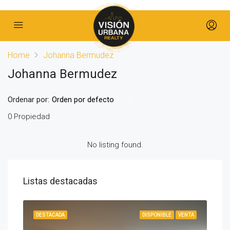
Home
Johanna Bermudez
Johanna Bermudez
Ordenar por:
Orden por defecto
0 Propiedad
No listing found.
Listas destacadas
IBLE
DESTACADA
DISPONIBLE
VENTA
DES