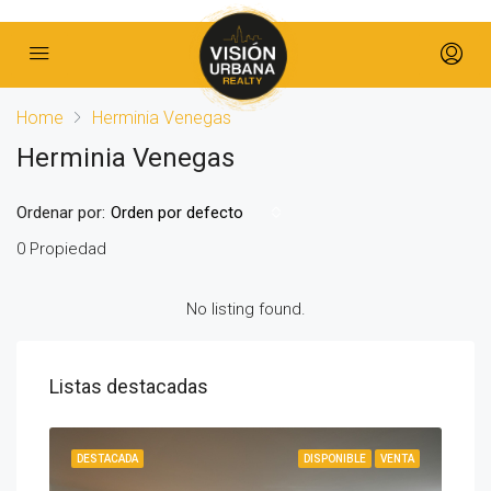
Home
Herminia Venegas
Herminia Venegas
Ordenar por:
Orden por defecto
0 Propiedad
No listing found.
Listas destacadas
IBLE
DESTACADA
DISPONIBLE
VENTA
DES