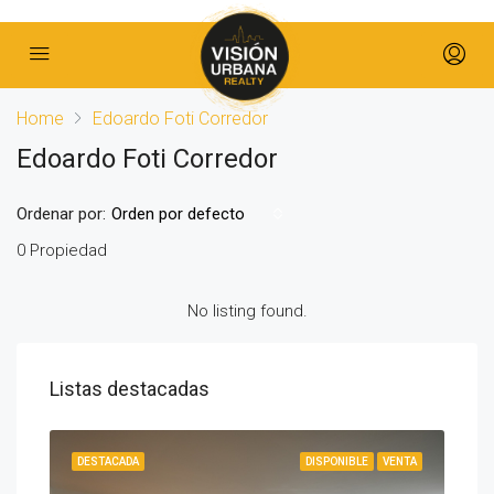
Home
Edoardo Foti Corredor
Edoardo Foti Corredor
Ordenar por:
Orden por defecto
0 Propiedad
No listing found.
Listas destacadas
IBLE
DESTACADA
DISPONIBLE
VENTA
DES