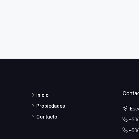
Contá
Inicio
Propiedades
Esca
Contacto
+506
+506