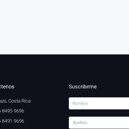
ctenos
Suscribirme
zú, Costa Rica
 8495-9696
 8491-9696