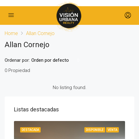
Home
Allan Cornejo
Allan Cornejo
Ordenar por:
Orden por defecto
0 Propiedad
No listing found.
Listas destacadas
IBLE
DESTACADA
DISPONIBLE
VENTA
DES